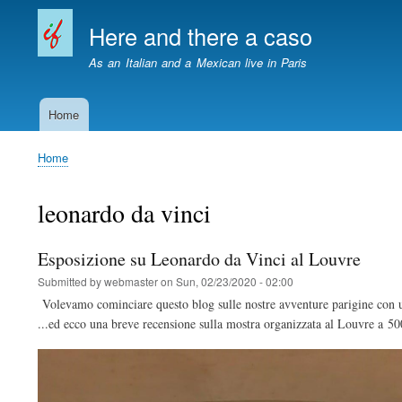
Here and there a caso
As an Italian and a Mexican live in Paris
Home
Main
navigation
Home
Breadcrumb
leonardo da vinci
Esposizione su Leonardo da Vinci al Louvre
Submitted by
webmaster
on
Sun, 02/23/2020 - 02:00
Volevamo cominciare questo blog sulle nostre avventure parigine con un 
...ed ecco una breve recensione sulla mostra organizzata al Louvre a 5