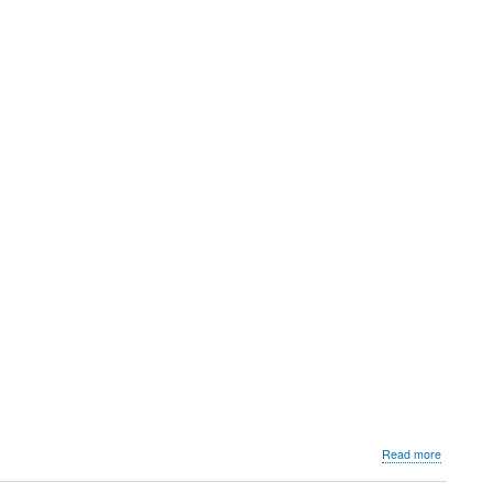
about
Read more
Esposizio
su